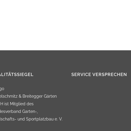
GARTENBAU
SCHWIMMTEICHE
POOLBAU & SCHWIMM
KOITEICH
DACHBEGRÜNUNG
FASSADENBEGRÜNUNG
LITÄTSSIEGEL
SERVICE VERSPRECHEN
URBANER RAUM – DER
STADTGARTEN
lschmitz & Breitegger Gärten
 ist Mitglied des
GARTENPFLEGE
esverband Garten-,
schafts- und Sportplatzbau e. V.
BAUMPFLEGE & BAUMF
TEICHPFLEGE