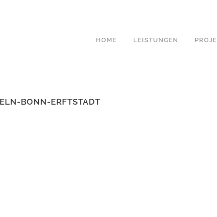
HOME
LEISTUNGEN
PROJ
PLANUNGSKOSTEN
ELN-BONN-ERFTSTADT
GARTENPLANUNG
GARTENBELEUCHTUNG
LICHTPLANUNG
PFLANZPLAN &
STAUDENKOMPOSITIO
GARTENERNEUERUNG
OUTDOOR KÜCHEN