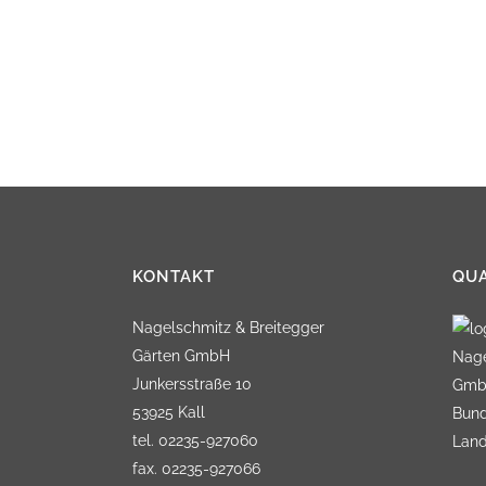
KONTAKT
QUA
Nagelschmitz & Breitegger
Gärten GmbH
Nage
Junkersstraße 10
GmbH
53925 Kall
Bund
tel. 02235-927060
Land
fax. 02235-927066