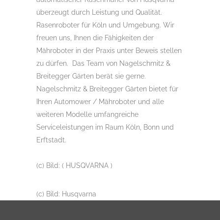
überzeugt durch Leistung und Qualität.
Rasenroboter für Köln und Umgebung. Wir
freuen uns, Ihnen die Fähigkeiten der
Mähroboter in der Praxis unter Beweis stellen
zu dürfen. Das Team von Nagelschmitz &
Breitegger Gärten berät sie gerne.
Nagelschmitz & Breitegger Gärten bietet für
Ihren Automower / Mähroboter und alle
weiteren Modelle umfangreiche
Serviceleistungen im Raum Köln, Bonn und
Erftstadt.
(c) Bild: ( HUSQVARNA )
(c) Bild: Husqvarna