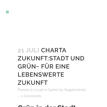
21 JULI
CHARTA
ZUKUNFT:STADT UND
GRÜN− FÜR EINE
LEBENSWERTE
ZUKUNFT
Posted at 07:13h
in
Garten
by
Nagelschmitz
0 Comments