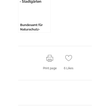
Bundesamt für
Naturschutz-
Studie: Urbane
Gärten für Mensch
und Natur
Print page
6
Likes