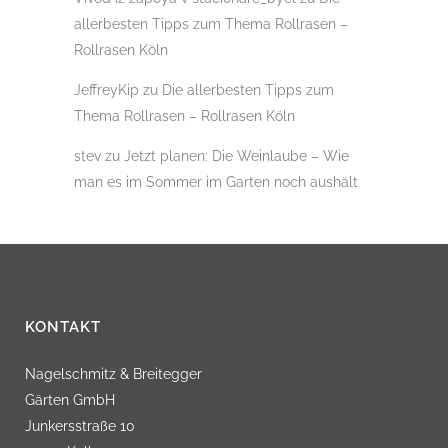
allerbesten Tipps zum Thema Rollrasen –
Rollrasen Köln
JeffreyKip
zu
Die allerbesten Tipps zum
Thema Rollrasen – Rollrasen Köln
stev
zu
Jetzt planen: Die Weinlaube – Wie
man es im Sommer im Garten noch aushält
KONTAKT
Nagelschmitz & Breitegger
Gärten GmbH
Junkersstraße 10