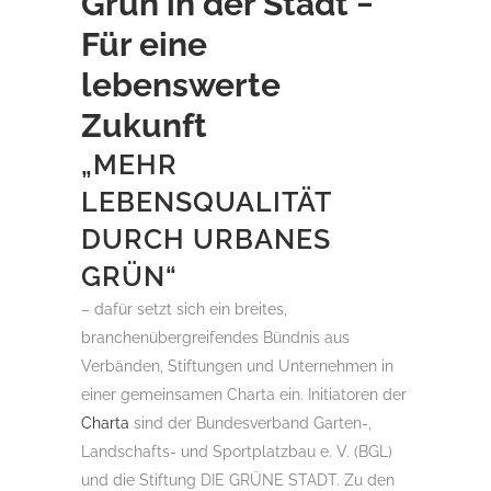
Grün in der Stadt −
Für eine
lebenswerte
Zukunft
„MEHR
LEBENSQUALITÄT
DURCH URBANES
GRÜN“
– dafür setzt sich ein breites,
branchenübergreifendes Bündnis aus
Verbänden, Stiftungen und Unternehmen in
einer gemeinsamen Charta ein. Initiatoren der
Charta
sind der Bundesverband Garten-,
Landschafts- und Sportplatzbau e. V. (BGL)
und die Stiftung DIE GRÜNE STADT. Zu den