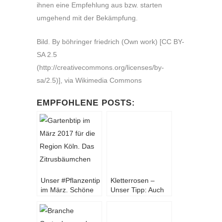
ihnen eine Empfehlung aus bzw. starten
umgehend mit der Bekämpfung.
Bild. By böhringer friedrich (Own work) [CC BY-
SA 2.5
(http://creativecommons.org/licenses/by-
sa/2.5)], via Wikimedia Commons
EMPFOHLENE POSTS:
Unser #Pflanzentip
Kletterrosen –
im März. Schöne
Unser Tipp: Auch
Farben – süßer
als Bodendecker
Duft Das
nutzen
Zitrusbäumchen