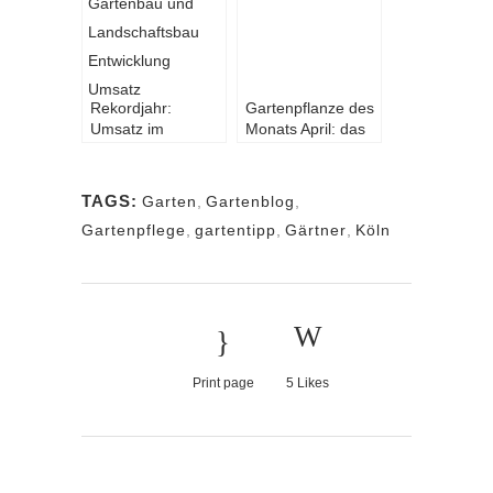
Rekordjahr:
Gartenpflanze des
Umsatz im
Monats April: das
GaLaBau steigt
Zauberglöckchen
auf über 7 Mrd.
Euro
TAGS:
Garten
,
Gartenblog
,
Gartenpflege
,
gartentipp
,
Gärtner
,
Köln
Print page
5
Likes