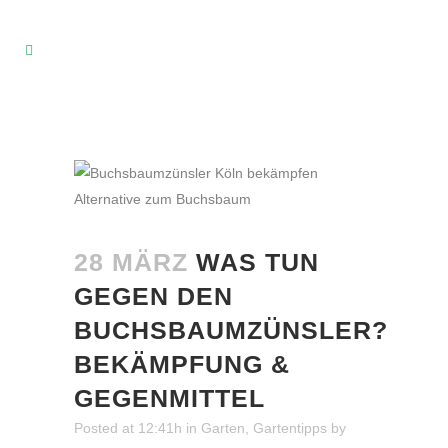
28 MÄRZ
WAS TUN
GEGEN DEN
BUCHSBAUMZÜNSLER?
BEKÄMPFUNG &
GEGENMITTEL
Posted at 12:41h
in
Garten
,
Gartentipps
by