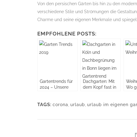
Von den persischen Gärten bis hin zu den modern
verschiedene Stile und Strömungen die Gestaltung
Charme und seine eigenen Merkmale und spiegelt
EMPFOHLENE POSTS:
Gartentrends für
Dachgarten: Mit
Weih
2024 – Unsere
dem Kopf fast in
Wo ge
Garteninspiration
den Wolken –
eigen
im Frühling
Begrünte Dächer
Unte
TAGS:
corona
,
urlaub
und
,
urlaub im eigenen ga
zwis
Dachterrassen
vers
Sorte