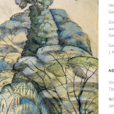
Her
GARTENBAU
Gar
SCHWIMMTEICHE
Zum
au
POOLBAU & SCHWIMM
Gar
KOITEICH
Gar
DACHBEGRÜNUNG
1. 
FASSADENBEGRÜNUNG
URBANER RAUM – DER
N
STADTGARTEN
Viv
Ti
GARTENPFLEGE
每
BAUMPFLEGE & BAUMF
Ja
TEICHPFLEGE