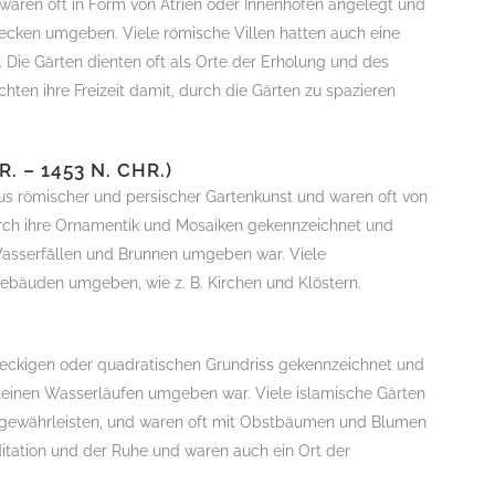
aren oft in Form von Atrien oder Innenhöfen angelegt und
cken umgeben. Viele römische Villen hatten auch eine
Die Gärten dienten oft als Orte der Erholung und des
hten ihre Freizeit damit, durch die Gärten zu spazieren
 – 1453 N. CHR.)
us römischer und persischer Gartenkunst und waren oft von
urch ihre Ornamentik und Mosaiken gekennzeichnet und
Wasserfällen und Brunnen umgeben war. Viele
Gebäuden umgeben, wie z. B. Kirchen und Klöstern.
)
teckigen oder quadratischen Grundriss gekennzeichnet und
kleinen Wasserläufen umgeben war. Viele islamische Gärten
gewährleisten, und waren oft mit Obstbäumen und Blumen
ditation und der Ruhe und waren auch ein Ort der