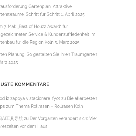
ausforderung Gartenplan: Attraktive
ten(t)räume, Schritt für Schritt
1. April 2025
 7. Mal: „Best of Houzz Award“ für
sgezeichneten Service & Kundenzufriedenheit im
BADBAU
tenbau für die Region Köln
5. März 2025
ten Planung: So gestalten Sie Ihren Traumgarten
März 2025
EUSTE KOMMENTARE
od iz zapoya v stacionare_fyot
zu
Die allerbesten
pps zum Thema Rollrasen – Rollrasen Köln
日AI工具导航
zu
Der Vorgarten verändert sich: Vier
ÄLLUNG
hreszeiten vor dem Haus