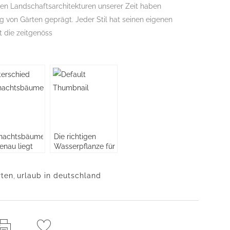
en Landschaftsarchitekturen unserer Zeit haben
 von Gärten geprägt. Jeder Stil hat seinen eigenen
 die zeitgenöss
nachtsbäume:
Die richtigen
nau liegt
Wasserpflanze für
tlich der
den Gartenteich
rschied
rten
chen den
,
urlaub in deutschland
chiedenen
n?