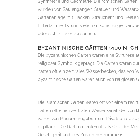
Symmetrie und Geometrie. Die römischen Gärten w
wurden von Säulengängen, Statuen und Wasserbe
Gartenanlage mit Hecken, Sträuchern und Beeten. 
Entertainments, und viele römische Bürger verbrac
oder sich in ihnen zu sonnen.
BYZANTINISCHE GÄRTEN (400 N. CHR.
Die byzantinischen Gärten waren eine Synthese a
religiöser Symbolik geprägt. Die Gärten waren d
hatten oft ein zentrales Wasserbecken, das von 
byzantinische Gärten waren auch von religiösen 
Islamische Gärten (600 n. Chr. – heute
Die islamischen Gärten waren oft von einem rech
hatten oft einen zentralen Wasserkanal, der von 
waren von Mauern umgeben, um Privatsphäre zu 
bepflanzt. Die Gärten dienten oft als Orte der Me
Geselligkeit und des Zusammenkommens.