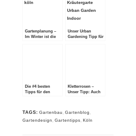
Gartenplanung –
Unser Urban
Im Winter ist die
Gardening Tipp für
beste Zeit um den
den Winter – 356
Garten zu planen
Tage anpflanzen
mit Indoor
Hydrokultur
Die #4 besten
Kletterrosen –
Tipps für den
Unser Tipp: Auch
Garten im Winter –
als Bodendecker
Zeit zum Planen,
nutzen
Ausbessern und
TAGS:
Gartenbau
,
Gartenblog
,
neue Ideen
Gartendesign
,
Gartentipps
,
Köln