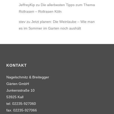
JeffreyKip
zu
Die allerbesten Tipps zum Thema
Rollrasen – Rollrasen Köln
stev
zu
Jetzt planen: Die Weinlaube – Wie man
es im Sommer im Garten noch aushält
KONTAKT
Nagelschmitz & Breitegger
Gärten GmbH
Junkersstraße 10
53925 Kall
tel. 02235-927060
fax. 02235-927066