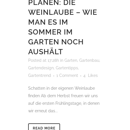
PLANEN: DIE
WEINLAUBE – WIE
MAN ES IM
SOMMER IM
GARTEN NOCH
AUSHÄLT
Posted at 17:28h
in
Garten
,
Gartenbau
,
Gartendesign
,
Gartentipps
,
Gartentrend
1 Comment
4
Likes
Schatten in der eigenen Weinlaube
finden Ab dem Herbst freuen wir uns
auf die ersten Frühlingstage, in denen
wir erneut das...
READ MORE