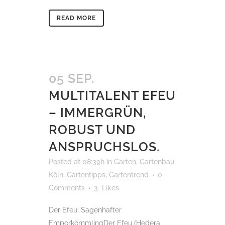
READ MORE
05 SEP.
MULTITALENT EFEU
– IMMERGRÜN,
ROBUST UND
ANSPRUCHSLOS.
Posted at 08:39h
in
Garten
,
Gartenbau
Köln
,
Gartentipps
,
Gartentrend
0
Comments
3
Likes
Der Efeu: Sagenhafter
EmporkömmlingDer Efeu (Hedera