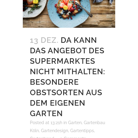
13 DEZ.
DA KANN
DAS ANGEBOT DES
SUPERMARKTES
NICHT MITHALTEN:
BESONDERE
OBSTSORTEN AUS
DEM EIGENEN
GARTEN
Posted at 13:21h
in
Garten
,
Gartenbau
Köln
,
Gartendesign
,
Gartentipps
,