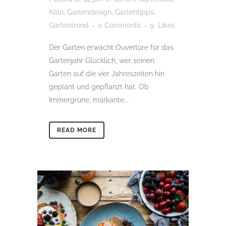
Köln
,
Gartendesign
,
Gartentipps
,
Gartentrend
0 Comments
9
Likes
Der Garten erwacht Ouvertüre für das
Gartenjahr Glücklich, wer seinen
Garten auf die vier Jahreszeiten hin
geplant und gepflanzt hat. Ob
Immergrüne, markante...
READ MORE