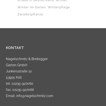
urlaub in deutschland
Winter
Winter im Garten
Winterpflege
Zwiebelpflanze
KONTAKT
Nagelschmitz & Breitegger
Gärten GmbH
Junkersstraße 10
53925 Kall
tel. 02235-927060
fax. 02235-927066
Email: info@nagelschmitz.com