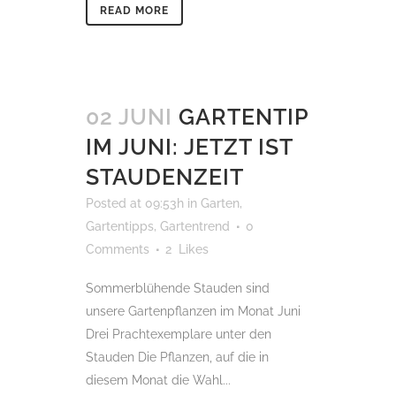
READ MORE
02 JUNI
GARTENTIP
IM JUNI: JETZT IST
STAUDENZEIT
Posted at 09:53h
in
Garten
,
Gartentipps
,
Gartentrend
0
Comments
2
Likes
Sommerblühende Stauden sind
unsere Gartenpflanzen im Monat Juni
Drei Prachtexemplare unter den
Stauden Die Pflanzen, auf die in
diesem Monat die Wahl...