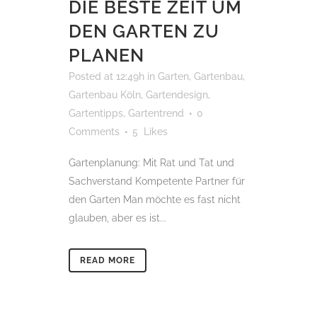
DIE BESTE ZEIT UM
DEN GARTEN ZU
PLANEN
Posted at 12:49h
in
Garten
,
Gartenbau
,
Gartenbau Köln
,
Gartendesign
,
Gartentipps
,
Gartentrend
0
Comments
5
Likes
Gartenplanung: Mit Rat und Tat und
Sachverstand Kompetente Partner für
den Garten Man möchte es fast nicht
glauben, aber es ist...
READ MORE