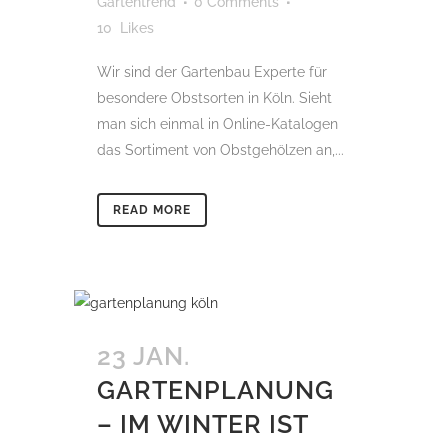
Gartentrend
0 Comments
10
Likes
Wir sind der Gartenbau Experte für
besondere Obstsorten in Köln. Sieht
man sich einmal in Online-Katalogen
das Sortiment von Obstgehölzen an,...
READ MORE
23 JAN.
GARTENPLANUNG
– IM WINTER IST