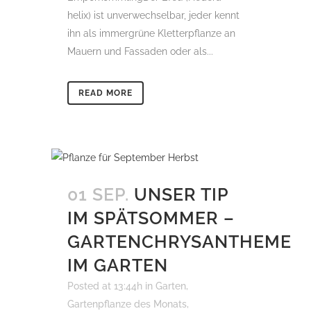
helix) ist unverwechselbar, jeder kennt
ihn als immergrüne Kletterpflanze an
Mauern und Fassaden oder als...
READ MORE
01 SEP.
UNSER TIP
IM SPÄTSOMMER –
GARTENCHRYSANTHEME
IM GARTEN
Posted at 13:44h
in
Garten
,
Gartenpflanze des Monats
,