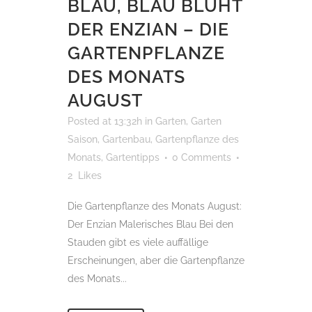
BLAU, BLAU BLÜHT
DER ENZIAN – DIE
GARTENPFLANZE
DES MONATS
AUGUST
Posted at 13:32h
in
Garten
,
Garten
Saison
,
Gartenbau
,
Gartenpflanze des
Monats
,
Gartentipps
0 Comments
2
Likes
Die Gartenpflanze des Monats August:
Der Enzian Malerisches Blau Bei den
Stauden gibt es viele auffällige
Erscheinungen, aber die Gartenpflanze
des Monats...