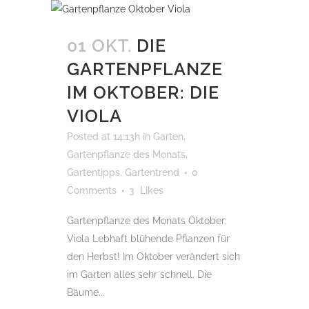
01 OKT.
DIE
GARTENPFLANZE
IM OKTOBER: DIE
VIOLA
Posted at 14:13h
in
Garten
,
Gartenpflanze des Monats
,
Gartentipps
,
Gartentrend
0
Comments
3
Likes
Gartenpflanze des Monats Oktober:
Viola Lebhaft blühende Pflanzen für
den Herbst! Im Oktober verändert sich
im Garten alles sehr schnell. Die
Bäume...