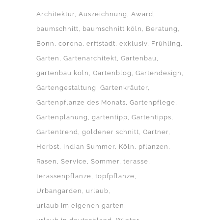
Architektur
Auszeichnung
Award
baumschnitt
baumschnitt köln
Beratung
Bonn
corona
erftstadt
exklusiv
Frühling
Garten
Gartenarchitekt
Gartenbau
gartenbau köln
Gartenblog
Gartendesign
Gartengestaltung
Gartenkräuter
Gartenpflanze des Monats
Gartenpflege
Gartenplanung
gartentipp
Gartentipps
Gartentrend
goldener schnitt
Gärtner
Herbst
Indian Summer
Köln
pflanzen
Rasen
Service
Sommer
terasse
terassenpflanze
topfpflanze
Urbangarden
urlaub
urlaub im eigenen garten