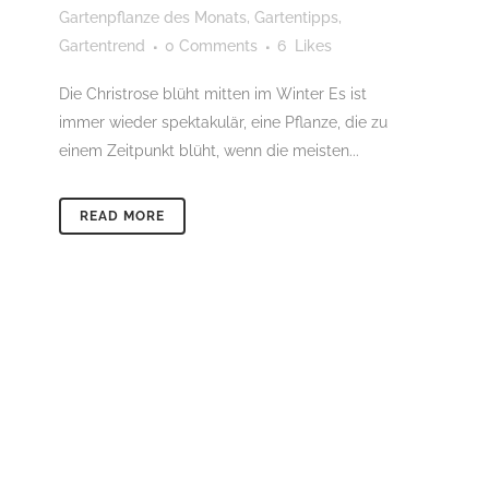
Gartenpflanze des Monats
,
Gartentipps
,
Gartentrend
0 Comments
6
Likes
Die Christrose blüht mitten im Winter Es ist
immer wieder spektakulär, eine Pflanze, die zu
einem Zeitpunkt blüht, wenn die meisten...
READ MORE