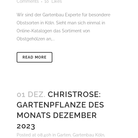
Comments
10
Likes
Wir sind der Gartenbau Experte für besondere
Obstsorten in Köln. Sieht man sich einmal in
Online-Katalogen das Sortiment von
Obstgehölzen an,...
READ MORE
01 DEZ.
CHRISTROSE:
GARTENPFLANZE DES
MONATS DEZEMBER
2023
Posted at 08:40h
in
Garten
,
Gartenbau Köln
,