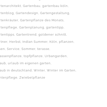
rtenarchitekt
Gartenbau
gartenbau köln
rtenblog
Gartendesign
Gartengestaltung
rtenkräuter
Gartenpflanze des Monats
rtenpflege
Gartenplanung
gartentipp
rtentipps
Gartentrend
goldener schnitt
rtner
Herbst
Indian Summer
Köln
pflanzen
sen
Service
Sommer
terasse
rassenpflanze
topfpflanze
Urbangarden
laub
urlaub im eigenen garten
laub in deutschland
Winter
Winter im Garten
nterpflege
Zwiebelpflanze