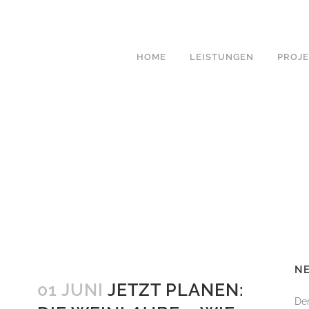
HOME
LEISTUNGEN
PROJ
PLANUNGSKOSTEN
GARTENPLANUNG
GARTENBELEUCHTUNG
LICHTPLANUNG
PFLANZPLAN &
STAUDENKOMPOSITIO
GARTENERNEUERUNG
NE
OUTDOOR KÜCHEN
01 JUNI
JETZT PLANEN:
Der