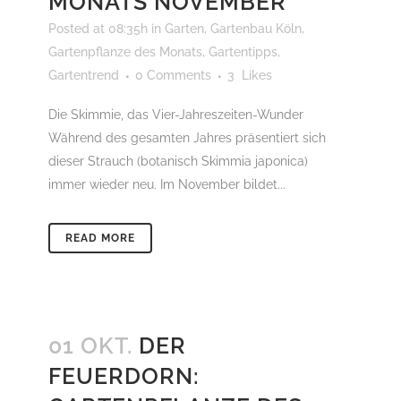
MONATS NOVEMBER
Posted at 08:35h
in
Garten
,
Gartenbau Köln
,
Gartenpflanze des Monats
,
Gartentipps
,
Gartentrend
0 Comments
3
Likes
Die Skimmie, das Vier-Jahreszeiten-Wunder
Während des gesamten Jahres präsentiert sich
dieser Strauch (botanisch Skimmia japonica)
immer wieder neu. Im November bildet...
READ MORE
01 OKT.
DER
FEUERDORN: