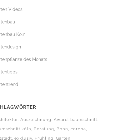
rten Videos
G
rtenbau
rtenbau Köln
rtendesign
rtenpflanze des Monats
rtentipps
rtentrend
CHLAGWÖRTER
chitektur
Auszeichnung
Award
baumschnitt
umschnitt köln
Beratung
Bonn
corona
tstadt
exklusiv
Frühling
Garten