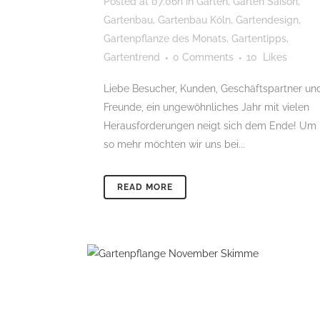
Posted at 07:06h
in
Garten
,
Garten Saison
,
Gartenbau
,
Gartenbau Köln
,
Gartendesign
,
Gartenpflanze des Monats
,
Gartentipps
,
Gartentrend
0 Comments
10
Likes
Liebe Besucher, Kunden, Geschäftspartner un
Freunde, ein ungewöhnliches Jahr mit vielen
Herausforderungen neigt sich dem Ende! Um
so mehr möchten wir uns bei...
READ MORE