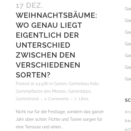
17 DEZ.
Ga
GARTENBEWÄSSERUN
WEIHNACHTSBÄUME:
Ga
ROLLRASEN
WO GENAU LIEGT
Ga
EIGENTLICH DER
MÄHROBOTER SERVICE
UNTERSCHIED
Ga
ZWISCHEN DEN
Ga
VERSCHIEDENEN
Ga
SORTEN?
Ga
Posted at 03:56h
in
Garten
,
Gartenbau Köln
,
Gartenpflanze des Monats
,
Gartentipps
,
Gartentrend
0 Comments
7
Likes
S
Nicht nur für die Festtage, sondern das ganze
Ar
Jahr über schön: Fichte und Tanne sorgen für
ba
eine Terrasse und einen...
erf