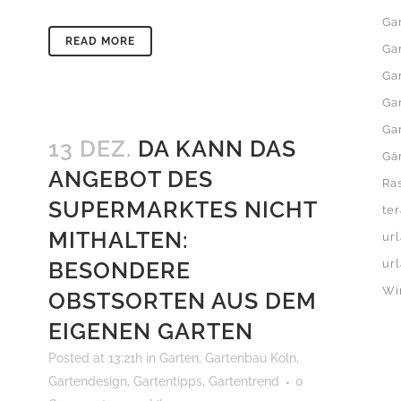
Ga
READ MORE
Ga
Ga
Ga
Ga
13 DEZ.
DA KANN DAS
Gä
ANGEBOT DES
Ra
SUPERMARKTES NICHT
te
MITHALTEN:
ur
BESONDERE
ur
Wi
OBSTSORTEN AUS DEM
EIGENEN GARTEN
Posted at 13:21h
in
Garten
,
Gartenbau Köln
,
Gartendesign
,
Gartentipps
,
Gartentrend
0