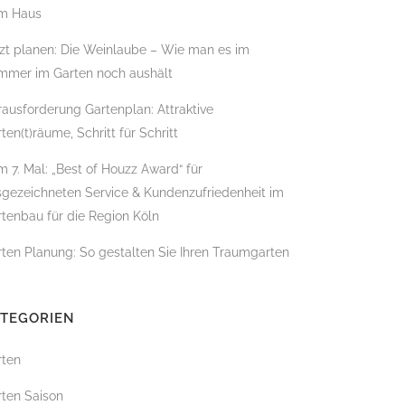
m Haus
zt planen: Die Weinlaube – Wie man es im
mmer im Garten noch aushält
BADBAU
ausforderung Gartenplan: Attraktive
ten(t)räume, Schritt für Schritt
 7. Mal: „Best of Houzz Award“ für
sgezeichneten Service & Kundenzufriedenheit im
tenbau für die Region Köln
ten Planung: So gestalten Sie Ihren Traumgarten
ATEGORIEN
rten
ÄLLUNG
rten Saison