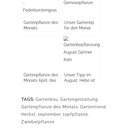
Gartenpflanze des
Unser Gartentip
Monats
für den Monat
September:
Monats Mai 2018:
Federborstengras
Gemüsepflanzen
Gartenpflanze des
Unser Tipp im
Monats April: das
August: Hebe ist
Zauberglöckchen
die ideale Pflanze
für Garten und
Terrasse im
TAGS:
Gartenbau
,
Gartengestaltung
,
Spätsommer
Gartenpflanze des Monats
,
Gartentrend
,
Herbst
,
september
,
topfpflanze
,
Zwiebelpflanze