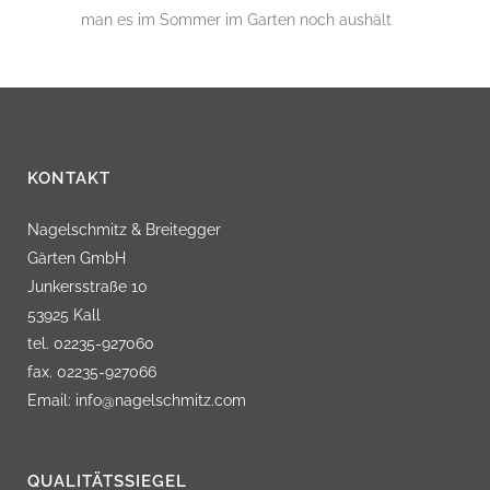
man es im Sommer im Garten noch aushält
KONTAKT
Nagelschmitz & Breitegger
Gärten GmbH
Junkersstraße 10
53925 Kall
tel. 02235-927060
fax. 02235-927066
Email: info@nagelschmitz.com
QUALITÄTSSIEGEL