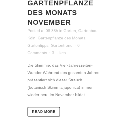
GARTENPFLANZE
DES MONATS
NOVEMBER
Posted at 08:35h
in
Garten
,
Gartenbau
Köln
,
Gartenpflanze des Monats
,
Gartentipps
,
Gartentrend
0
Comments
3
Likes
Die Skimmie, das Vier-Jahreszeiten-
Wunder Während des gesamten Jahres
präsentiert sich dieser Strauch
(botanisch Skimmia japonica) immer
wieder neu. Im November bildet...
READ MORE