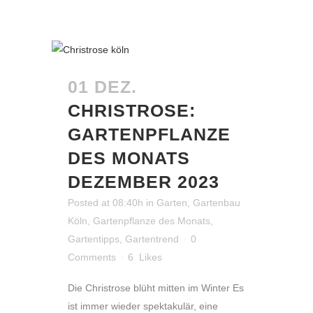
01 DEZ.
CHRISTROSE:
GARTENPFLANZE
DES MONATS
DEZEMBER 2023
Posted at 08:40h
in
Garten
,
Gartenbau
Köln
,
Gartenpflanze des Monats
,
Gartentipps
,
Gartentrend
0
Comments
6
Likes
Die Christrose blüht mitten im Winter Es
ist immer wieder spektakulär, eine