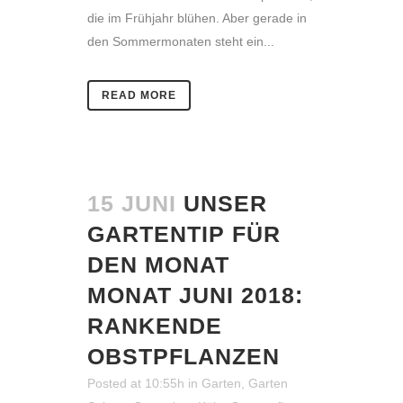
die im Frühjahr blühen. Aber gerade in
den Sommermonaten steht ein...
READ MORE
15 JUNI
UNSER
GARTENTIP FÜR
DEN MONAT
MONAT JUNI 2018:
RANKENDE
OBSTPFLANZEN
Posted at 10:55h
in
Garten
,
Garten