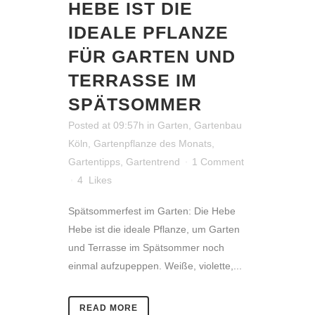
HEBE IST DIE
IDEALE PFLANZE
FÜR GARTEN UND
TERRASSE IM
SPÄTSOMMER
Posted at 09:57h
in
Garten
,
Gartenbau
Köln
,
Gartenpflanze des Monats
,
Gartentipps
,
Gartentrend
1 Comment
4
Likes
Spätsommerfest im Garten: Die Hebe
Hebe ist die ideale Pflanze, um Garten
und Terrasse im Spätsommer noch
einmal aufzupeppen. Weiße, violette,...
READ MORE