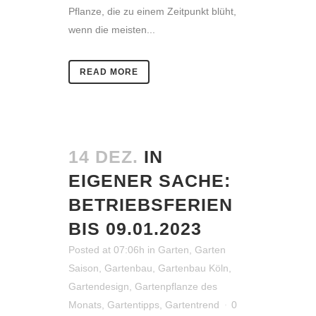
Pflanze, die zu einem Zeitpunkt blüht,
wenn die meisten...
READ MORE
14 DEZ.
IN
EIGENER SACHE:
BETRIEBSFERIEN
BIS 09.01.2023
Posted at 07:06h
in
Garten
,
Garten
Saison
,
Gartenbau
,
Gartenbau Köln
,
Gartendesign
,
Gartenpflanze des
Monats
,
Gartentipps
,
Gartentrend
0