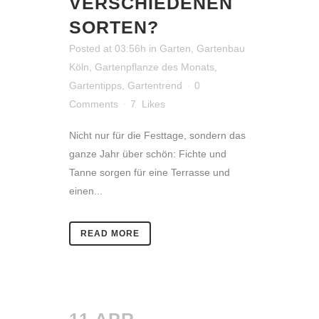
VERSCHIEDENEN
SORTEN?
Posted at 03:56h
in
Garten
,
Gartenbau
Köln
,
Gartenpflanze des Monats
,
Gartentipps
,
Gartentrend
0
Comments
7
Likes
Nicht nur für die Festtage, sondern das
ganze Jahr über schön: Fichte und
Tanne sorgen für eine Terrasse und
einen...
READ MORE