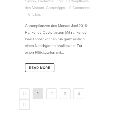
Saison
,
Gartenbau Köln
,
Gartenpflanze
des Monats
,
Gartentipps
0 Comments
6
Likes
Gartenpflanzen des Monats Juni 2018:
Rankende Obstpflanzen Mit rankendem
Beerenobst können Sie ganz einfach
einen Naschgarten anpflanzen. Für
einen Pflückgarten mit...
READ MORE
1
2
3
4