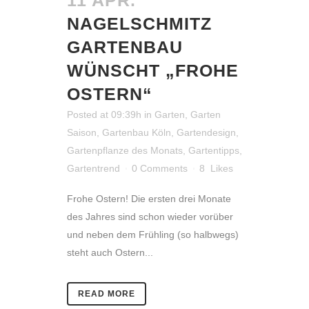
11 APR.
NAGELSCHMITZ
GARTENBAU
WÜNSCHT „FROHE
OSTERN“
Posted at 09:39h
in
Garten
,
Garten
Saison
,
Gartenbau Köln
,
Gartendesign
,
Gartenpflanze des Monats
,
Gartentipps
,
Gartentrend
0 Comments
8
Likes
Frohe Ostern! Die ersten drei Monate
des Jahres sind schon wieder vorüber
und neben dem Frühling (so halbwegs)
steht auch Ostern...
READ MORE