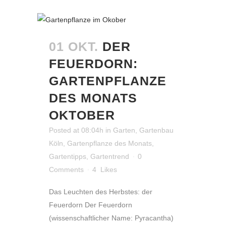
01 OKT.
DER
FEUERDORN:
GARTENPFLANZE
DES MONATS
OKTOBER
Posted at 08:04h
in
Garten
,
Gartenbau
Köln
,
Gartenpflanze des Monats
,
Gartentipps
,
Gartentrend
0
Comments
4
Likes
Das Leuchten des Herbstes: der
Feuerdorn Der Feuerdorn
(wissenschaftlicher Name: Pyracantha)