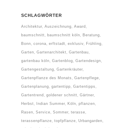
SCHLAGWÖRTER
Architektur
Auszeichnung
Award
baumschnitt
baumschnitt köln
Beratung
Bonn
corona
erftstadt
exklusiv
Frühling
Garten
Gartenarchitekt
Gartenbau
gartenbau köln
Gartenblog
Gartendesign
Gartengestaltung
Gartenkräuter
Gartenpflanze des Monats
Gartenpflege
Gartenplanung
gartentipp
Gartentipps
Gartentrend
goldener schnitt
Gärtner
Herbst
Indian Summer
Köln
pflanzen
Rasen
Service
Sommer
terasse
terassenpflanze
topfpflanze
Urbangarden