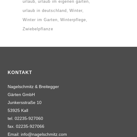
urlaub
urlaub im eigenen garten
urlaub in deutschland
Winter
Winter im Garten
Winterpflege
Zwiebelpflanze
KONTAKT
Nagelschmitz & Breitegger
Gärten GmbH
Junkersstraße 10
53925 Kall
tel. 02235-927060
fax. 02235-927066
Email: info@nagelschmitz.com