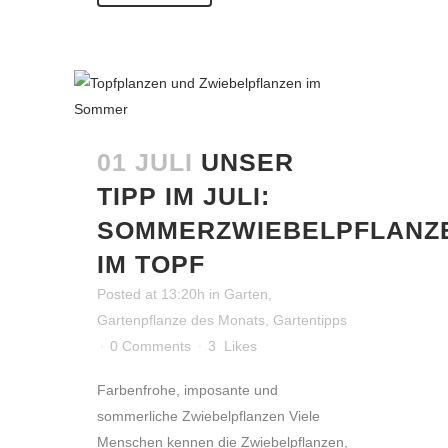
01 JULI
UNSER
TIPP IM JULI:
SOMMERZWIEBELPFLANZ
IM TOPF
Posted at 13:20h
in
Garten
,
Gartenpflanze des Monats
,
Gartentipps
0 Comments
3
Likes
Farbenfrohe, imposante und
sommerliche Zwiebelpflanzen Viele
Menschen kennen die Zwiebelpflanzen,