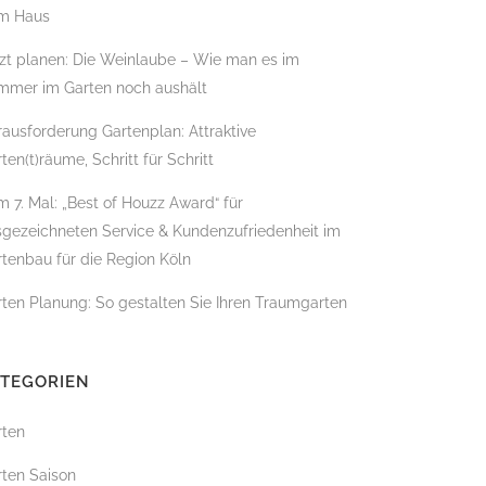
m Haus
zt planen: Die Weinlaube – Wie man es im
mmer im Garten noch aushält
BADBAU
ausforderung Gartenplan: Attraktive
ten(t)räume, Schritt für Schritt
 7. Mal: „Best of Houzz Award“ für
sgezeichneten Service & Kundenzufriedenheit im
tenbau für die Region Köln
ten Planung: So gestalten Sie Ihren Traumgarten
ATEGORIEN
rten
ÄLLUNG
rten Saison