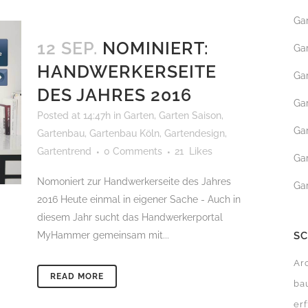
Ga
GARTENBEWÄSSERUN
12 SEP.
NOMINIERT:
Ga
ROLLRASEN
HANDWERKERSEITE
Ga
MÄHROBOTER SERVICE
DES JAHRES 2016
Ga
Posted at 14:47h
in
Garten
,
Garten Saison
,
Ga
Gartenbau
,
Gartenbau Köln
,
Gartendesign
,
Gartentrend
0 Comments
21
Likes
Ga
Nomoniert zur Handwerkerseite des Jahres
Ga
2016 Heute einmal in eigener Sache - Auch in
diesem Jahr sucht das Handwerkerportal
MyHammer gemeinsam mit...
S
Ar
READ MORE
ba
erf