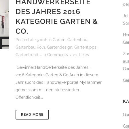
HANDWERKERSEITE
de
DES JAHRES 2016
GARTENBAU
Jet
KATEGORIE GARTEN &
So
SCHWIMMTEICHE
CO.
POOLBAU & SCHWIMM
Her
Posted at 15:00h
in
Garten
,
Gartenbau
,
Gar
KOITEICH
Gartenbau Köln
,
Gartendesign
,
Gartentipps
,
Zum
Gartentrend
0 Comments
21
Likes
DACHBEGRÜNUNG
au
Gewinner:Handwerkerseite des Jahres -
FASSADENBEGRÜNUNG
Gar
2016 Kategorie: Garten & Co Auch in diesem
URBANER RAUM – DER
Gar
Jahr sucht das Handwerkerportal MyHammer
STADTGARTEN
gemeinsam mit der interessierten
Öffentlichkeit...
K
GARTENPFLEGE
Ga
READ MORE
BAUMPFLEGE & BAUMF
Ga
TEICHPFLEGE