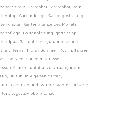
rtenarchitekt
Gartenbau
gartenbau köln
rtenblog
Gartendesign
Gartengestaltung
rtenkräuter
Gartenpflanze des Monats
rtenpflege
Gartenplanung
gartentipp
rtentipps
Gartentrend
goldener schnitt
KUNDEN ÜBER UNS
rtner
Herbst
Indian Summer
Köln
pflanzen
Houzz
sen
Service
Sommer
terasse
rassenpflanze
topfpflanze
Urbangarden
laub
urlaub im eigenen garten
laub in deutschland
Winter
Winter im Garten
nterpflege
Zwiebelpflanze