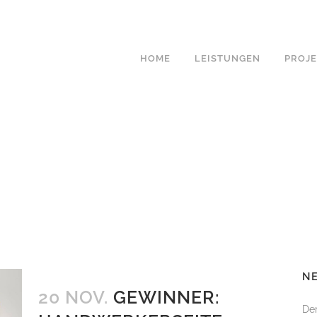
HOME
LEISTUNGEN
PROJ
PLANUNGSKOSTEN
GARTENPLANUNG
GARTENBELEUCHTUNG
LICHTPLANUNG
PFLANZPLAN &
STAUDENKOMPOSITIO
GARTENERNEUERUNG
NE
OUTDOOR KÜCHEN
20 NOV.
GEWINNER:
Der