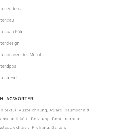
rten Videos
G
rtenbau
rtenbau Köln
rtendesign
rtenpflanze des Monats
rtentipps
rtentrend
CHLAGWÖRTER
chitektur
Auszeichnung
Award
baumschnitt
umschnitt köln
Beratung
Bonn
corona
tstadt
exklusiv
Frühling
Garten