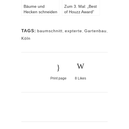
Bäume und
Zum 3. Mal: „Best
Hecken schneiden
of Houzz Award“
im Gebiet Köln
für
und Bonn. Jetzt ist
ausgezeichneten
die richtige Zeit.
Service &
TAGS:
baumschnitt
,
expterte
,
Gartenbau
,
Kundenzufriedenheit
Köln
im Gartenbau für
die Region Köln
Print page
8
Likes