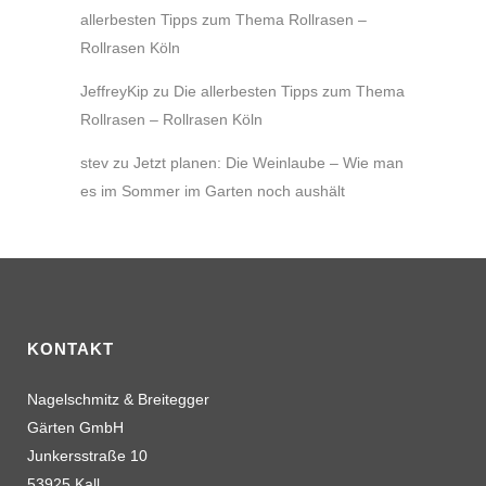
allerbesten Tipps zum Thema Rollrasen –
Rollrasen Köln
JeffreyKip
zu
Die allerbesten Tipps zum Thema
Rollrasen – Rollrasen Köln
stev
zu
Jetzt planen: Die Weinlaube – Wie man
es im Sommer im Garten noch aushält
KONTAKT
Nagelschmitz & Breitegger
Gärten GmbH
Junkersstraße 10
53925 Kall