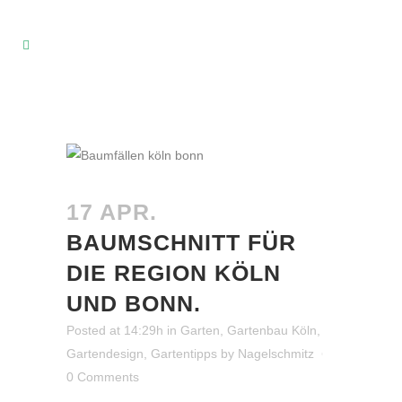
17 APR.
BAUMSCHNITT FÜR
DIE REGION KÖLN
UND BONN.
Posted at 14:29h
in
Garten
,
Gartenbau Köln
,
Gartendesign
,
Gartentipps
by
Nagelschmitz
0 Comments