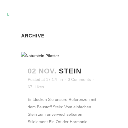
ARCHIVE
02 NOV.
STEIN
Posted at 17:17h
in
0 Comments
67
Likes
Entdecken Sie unsere Referenzen mit
dem Baustoff Stein: Vom einfachen
Stein zum unverwechselbaren
Stilelement Ein Ort der Harmonie