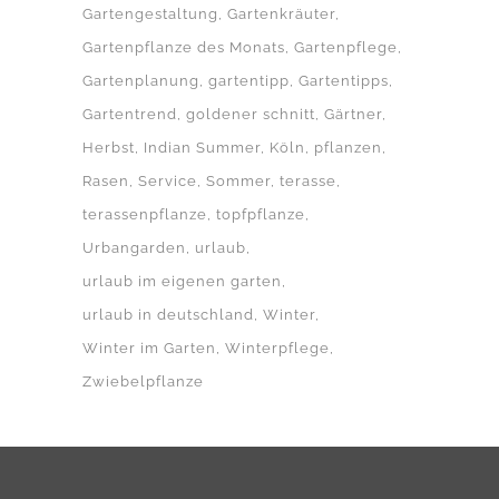
Gartengestaltung
Gartenkräuter
Gartenpflanze des Monats
Gartenpflege
Gartenplanung
gartentipp
Gartentipps
Gartentrend
goldener schnitt
Gärtner
Herbst
Indian Summer
Köln
pflanzen
Rasen
Service
Sommer
terasse
terassenpflanze
topfpflanze
Urbangarden
urlaub
urlaub im eigenen garten
urlaub in deutschland
Winter
Winter im Garten
Winterpflege
Zwiebelpflanze