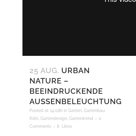
25 AUG.
URBAN
NATURE –
BEEINDRUCKENDE
AUSSENBELEUCHTUNG
Posted at 14:08h
in
Garten
,
Gartenbau
Köln
,
Gartendesign
,
Gartentrend
0
Comments
8
Likes