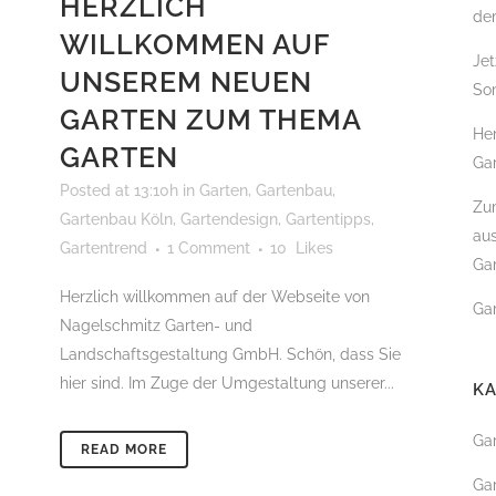
HERZLICH
de
WILLKOMMEN AUF
GARTENBAU
Jet
UNSEREM NEUEN
So
SCHWIMMTEICHE
GARTEN ZUM THEMA
POOLBAU & SCHWIMM
Her
GARTEN
Gar
KOITEICH
Posted at 13:10h
in
Garten
,
Gartenbau
,
Zum
DACHBEGRÜNUNG
Gartenbau Köln
,
Gartendesign
,
Gartentipps
,
au
Gartentrend
1 Comment
10
Likes
FASSADENBEGRÜNUNG
Gar
Herzlich willkommen auf der Webseite von
URBANER RAUM – DER
Gar
STADTGARTEN
Nagelschmitz Garten- und
Landschaftsgestaltung GmbH. Schön, dass Sie
hier sind. Im Zuge der Umgestaltung unserer...
K
GARTENPFLEGE
Ga
READ MORE
BAUMPFLEGE & BAUMF
Ga
TEICHPFLEGE