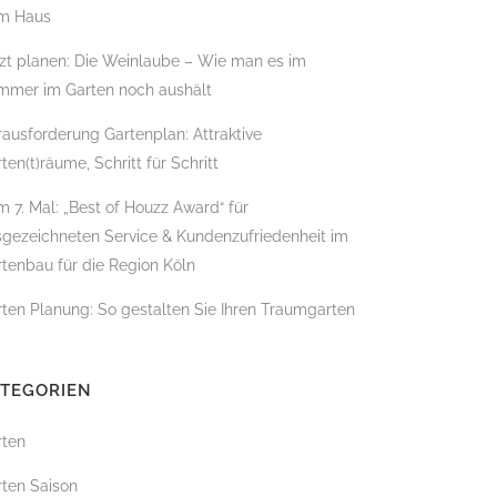
m Haus
zt planen: Die Weinlaube – Wie man es im
mmer im Garten noch aushält
BADBAU
ausforderung Gartenplan: Attraktive
ten(t)räume, Schritt für Schritt
 7. Mal: „Best of Houzz Award“ für
sgezeichneten Service & Kundenzufriedenheit im
tenbau für die Region Köln
ten Planung: So gestalten Sie Ihren Traumgarten
ATEGORIEN
rten
ÄLLUNG
rten Saison