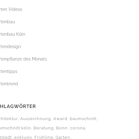
rten Videos
G
rtenbau
rtenbau Köln
rtendesign
rtenpflanze des Monats
rtentipps
rtentrend
CHLAGWÖRTER
chitektur
Auszeichnung
Award
baumschnitt
KUNDEN ÜBER UNS
umschnitt köln
Beratung
Bonn
corona
Houzz
tstadt
exklusiv
Frühling
Garten