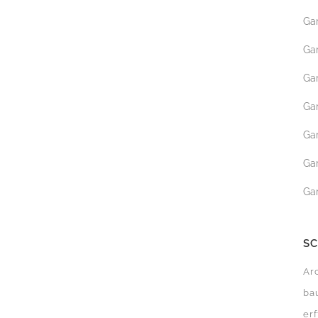
Ga
GARTENBEWÄSSERUN
Ga
ROLLRASEN
Ga
MÄHROBOTER SERVICE
Ga
Ga
Ga
Ga
S
Ar
LITÄTSSIEGEL
SERVICE VERSPRECHEN
ba
erf