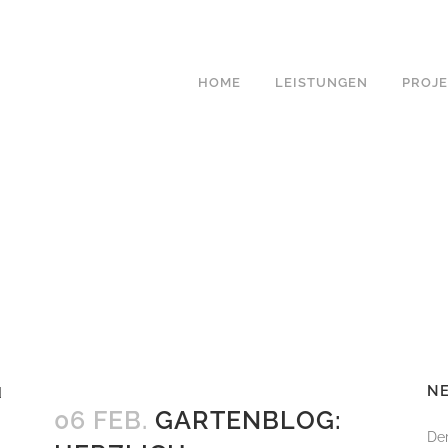
HOME
LEISTUNGEN
PROJ
PLANUNGSKOSTEN
GARTENPLANUNG
GARTENBELEUCHTUNG
LICHTPLANUNG
PFLANZPLAN &
STAUDENKOMPOSITIO
GARTENERNEUERUNG
NE
OUTDOOR KÜCHEN
06 FEB.
GARTENBLOG:
Der