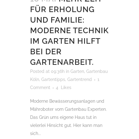
FÜR ERHOLUNG
UND FAMILIE:
MODERNE TECHNIK
IM GARTEN HILFT
BEI DER
GARTENARBEIT.
Posted at 09:36h
in
Garten
,
Gartenbau
Köln
,
Gartentipps
,
Gartentrend
1
Comment
4
Likes
Moderne Bewässerungsanlagen und
Mähroboter vom Gartenbau Experten.
Das Grün ums eigene Haus tut in
vielerlei Hinsicht gut. Hier kann man
sich...