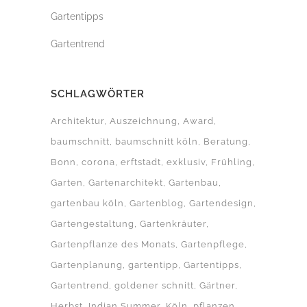
Gartentipps
Gartentrend
SCHLAGWÖRTER
Architektur
Auszeichnung
Award
baumschnitt
baumschnitt köln
Beratung
Bonn
corona
erftstadt
exklusiv
Frühling
Garten
Gartenarchitekt
Gartenbau
gartenbau köln
Gartenblog
Gartendesign
Gartengestaltung
Gartenkräuter
Gartenpflanze des Monats
Gartenpflege
Gartenplanung
gartentipp
Gartentipps
Gartentrend
goldener schnitt
Gärtner
Herbst
Indian Summer
Köln
pflanzen