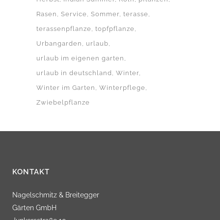
Rasen
Service
Sommer
terasse
terassenpflanze
topfpflanze
Urbangarden
urlaub
urlaub im eigenen garten
urlaub in deutschland
Winter
Winter im Garten
Winterpflege
Zwiebelpflanze
KONTAKT
Nagelschmitz & Breitegger
Gärten GmbH