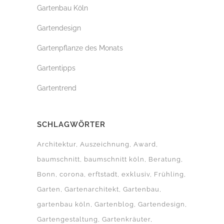
Gartenbau Köln
Gartendesign
Gartenpflanze des Monats
Gartentipps
Gartentrend
SCHLAGWÖRTER
Architektur
Auszeichnung
Award
baumschnitt
baumschnitt köln
Beratung
Bonn
corona
erftstadt
exklusiv
Frühling
Garten
Gartenarchitekt
Gartenbau
gartenbau köln
Gartenblog
Gartendesign
Gartengestaltung
Gartenkräuter