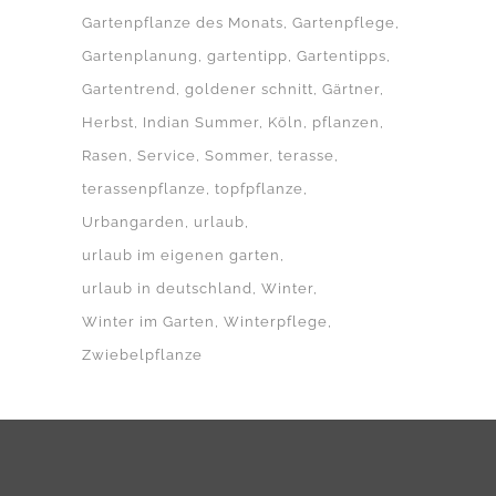
Gartenpflanze des Monats
Gartenpflege
Gartenplanung
gartentipp
Gartentipps
Gartentrend
goldener schnitt
Gärtner
Herbst
Indian Summer
Köln
pflanzen
Rasen
Service
Sommer
terasse
terassenpflanze
topfpflanze
Urbangarden
urlaub
urlaub im eigenen garten
urlaub in deutschland
Winter
Winter im Garten
Winterpflege
Zwiebelpflanze