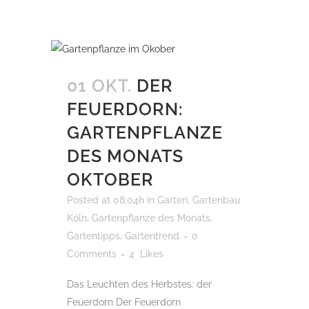
01 OKT.
DER
FEUERDORN:
GARTENPFLANZE
DES MONATS
OKTOBER
Posted at 08:04h
in
Garten
,
Gartenbau
Köln
,
Gartenpflanze des Monats
,
Gartentipps
,
Gartentrend
0
Comments
4
Likes
Das Leuchten des Herbstes: der
Feuerdorn Der Feuerdorn