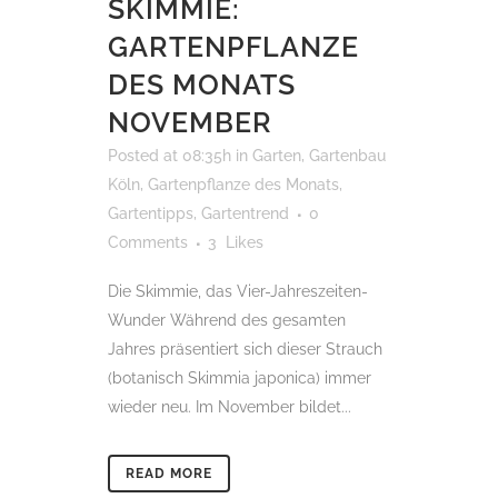
SKIMMIE:
GARTENPFLANZE
DES MONATS
NOVEMBER
Posted at 08:35h
in
Garten
,
Gartenbau
Köln
,
Gartenpflanze des Monats
,
Gartentipps
,
Gartentrend
0
Comments
3
Likes
Die Skimmie, das Vier-Jahreszeiten-
Wunder Während des gesamten
Jahres präsentiert sich dieser Strauch
(botanisch Skimmia japonica) immer
wieder neu. Im November bildet...
READ MORE