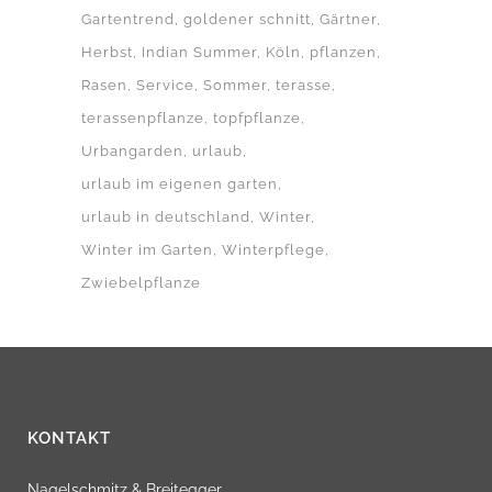
Gartentrend
goldener schnitt
Gärtner
Herbst
Indian Summer
Köln
pflanzen
Rasen
Service
Sommer
terasse
terassenpflanze
topfpflanze
Urbangarden
urlaub
urlaub im eigenen garten
urlaub in deutschland
Winter
Winter im Garten
Winterpflege
Zwiebelpflanze
KONTAKT
Nagelschmitz & Breitegger