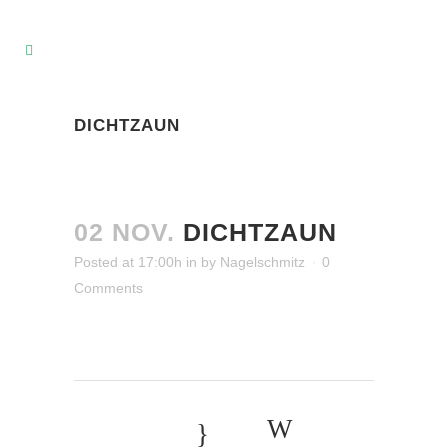
DICHTZAUN
02 NOV.
DICHTZAUN
Posted at 17:00h
in
by
Nagelschmitz
0
Comments