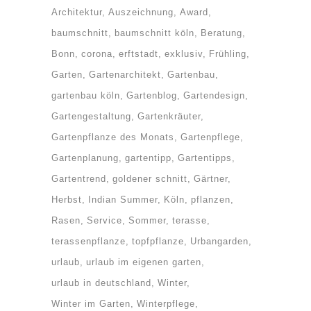
Architektur
Auszeichnung
Award
baumschnitt
baumschnitt köln
Beratung
Bonn
corona
erftstadt
exklusiv
Frühling
Garten
Gartenarchitekt
Gartenbau
gartenbau köln
Gartenblog
Gartendesign
Gartengestaltung
Gartenkräuter
Gartenpflanze des Monats
Gartenpflege
Gartenplanung
gartentipp
Gartentipps
Gartentrend
goldener schnitt
Gärtner
Herbst
Indian Summer
Köln
pflanzen
Rasen
Service
Sommer
terasse
terassenpflanze
topfpflanze
Urbangarden
urlaub
urlaub im eigenen garten
urlaub in deutschland
Winter
Winter im Garten
Winterpflege