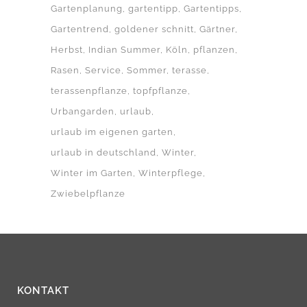
Gartenplanung
gartentipp
Gartentipps
Gartentrend
goldener schnitt
Gärtner
Herbst
Indian Summer
Köln
pflanzen
Rasen
Service
Sommer
terasse
terassenpflanze
topfpflanze
Urbangarden
urlaub
urlaub im eigenen garten
urlaub in deutschland
Winter
Winter im Garten
Winterpflege
Zwiebelpflanze
KONTAKT