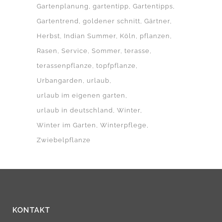
Gartenplanung
gartentipp
Gartentipps
Gartentrend
goldener schnitt
Gärtner
Herbst
Indian Summer
Köln
pflanzen
Rasen
Service
Sommer
terasse
terassenpflanze
topfpflanze
Urbangarden
urlaub
urlaub im eigenen garten
urlaub in deutschland
Winter
Winter im Garten
Winterpflege
Zwiebelpflanze
KONTAKT