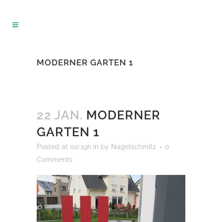
MODERNER GARTEN 1
22 JAN.
MODERNER
GARTEN 1
Posted at 00:19h
in
by
Nagelschmitz
0
Comments