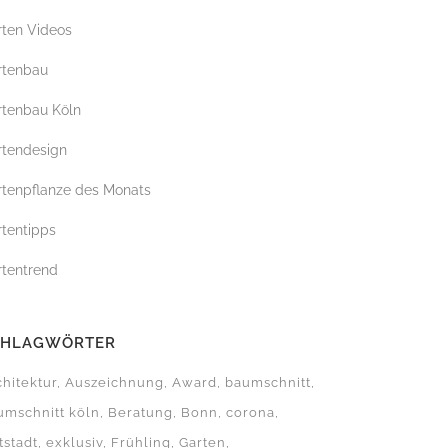
rten Videos
G
rtenbau
rtenbau Köln
rtendesign
rtenpflanze des Monats
rtentipps
rtentrend
CHLAGWÖRTER
chitektur
Auszeichnung
Award
baumschnitt
umschnitt köln
Beratung
Bonn
corona
tstadt
exklusiv
Frühling
Garten