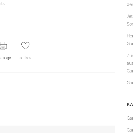
ts
de
GARTENBAU
Jet
So
SCHWIMMTEICHE
POOLBAU & SCHWIMM
Her
Gar
KOITEICH
Zum
nt page
0
Likes
DACHBEGRÜNUNG
au
FASSADENBEGRÜNUNG
Gar
URBANER RAUM – DER
Gar
STADTGARTEN
K
GARTENPFLEGE
Ga
BAUMPFLEGE & BAUMF
Ga
TEICHPFLEGE