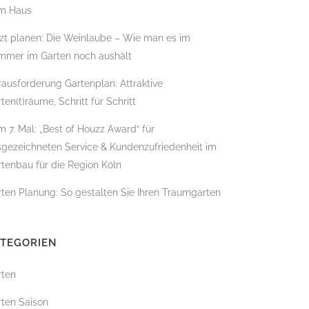
m Haus
zt planen: Die Weinlaube – Wie man es im
mmer im Garten noch aushält
BADBAU
ausforderung Gartenplan: Attraktive
ten(t)räume, Schritt für Schritt
 7. Mal: „Best of Houzz Award“ für
sgezeichneten Service & Kundenzufriedenheit im
tenbau für die Region Köln
ten Planung: So gestalten Sie Ihren Traumgarten
ATEGORIEN
rten
ÄLLUNG
rten Saison