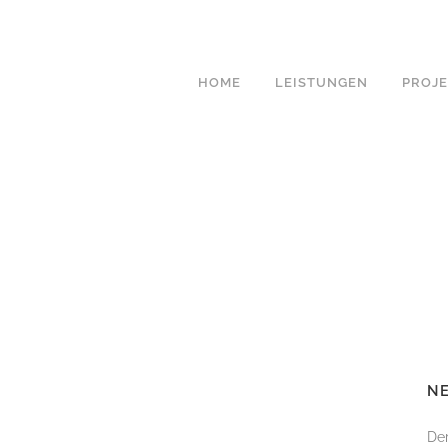
HOME
LEISTUNGEN
PROJ
PLANUNGSKOSTEN
GARTENPLANUNG
GARTENBELEUCHTUNG
LICHTPLANUNG
PFLANZPLAN &
STAUDENKOMPOSITIO
GARTENERNEUERUNG
NE
OUTDOOR KÜCHEN
Der