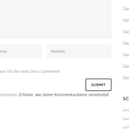
Ga
GARTENBEWÄSSERUN
Ga
ROLLRASEN
Ga
MÄHROBOTER SERVICE
Ga
Ga
Ga
ser for the next time I comment.
Ga
eduzieren.
Erfahre, wie deine Kommentardaten verarbeitet
S
Ar
ba
erf