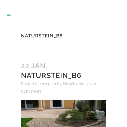
NATURSTEIN_B6
22 JAN.
NATURSTEIN_B6
Posted at 10:24h
in
by
Nagelschmitz
0
Comments