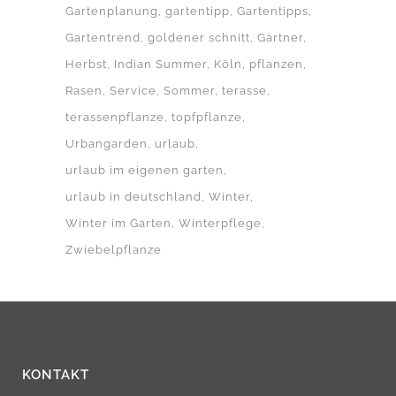
Gartenplanung
gartentipp
Gartentipps
Gartentrend
goldener schnitt
Gärtner
Herbst
Indian Summer
Köln
pflanzen
Rasen
Service
Sommer
terasse
terassenpflanze
topfpflanze
Urbangarden
urlaub
urlaub im eigenen garten
urlaub in deutschland
Winter
Winter im Garten
Winterpflege
Zwiebelpflanze
KONTAKT