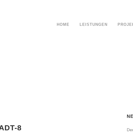
HOME
LEISTUNGEN
PROJE
PLANUNGSKOSTEN
GARTENPLANUNG
GARTENBELEUCHTUNG
LICHTPLANUNG
PFLANZPLAN &
STAUDENKOMPOSITION
GARTENERNEUERUNG
N
OUTDOOR KÜCHEN
ADT-8
Der