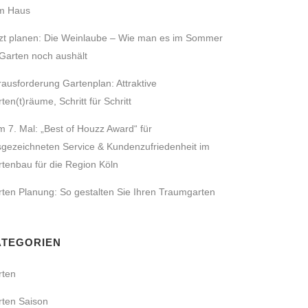
m Haus
zt planen: Die Weinlaube – Wie man es im Sommer
Garten noch aushält
ausforderung Gartenplan: Attraktive
BADBAU
ten(t)räume, Schritt für Schritt
 7. Mal: „Best of Houzz Award“ für
gezeichneten Service & Kundenzufriedenheit im
tenbau für die Region Köln
ten Planung: So gestalten Sie Ihren Traumgarten
ATEGORIEN
rten
FÄLLUNG
rten Saison