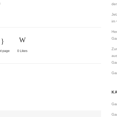
s
de
GARTENBAU
Jet
im 
SCHWIMMTEICHE
Her
POOLBAU & SCHWIMM
Gar
KOITEICH
Zum
nt page
0
Likes
DACHBEGRÜNUNG
aus
FASSADENBEGRÜNUNG
Gar
URBANER RAUM – DER
Gar
STADTGARTEN
K
GARTENPFLEGE
Ga
BAUMPFLEGE & BAUM
Ga
TEICHPFLEGE