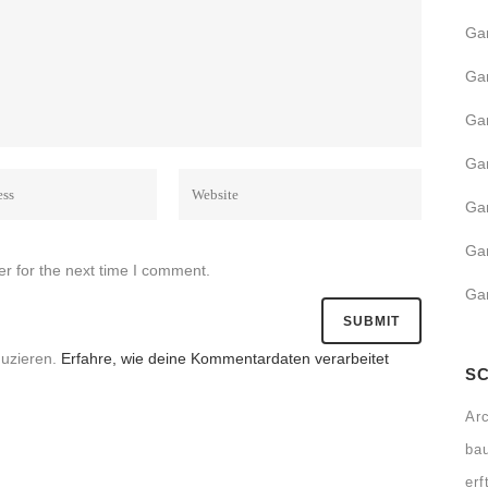
Ga
GARTENBEWÄSSERUNG
Ga
ROLLRASEN
Ga
MÄHROBOTER SERVICE
Ga
Ga
Gar
r for the next time I comment.
Ga
duzieren.
Erfahre, wie deine Kommentardaten verarbeitet
S
Arc
ba
erf