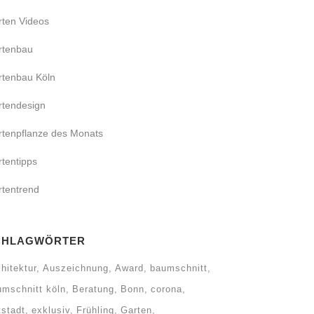
rten Videos
rtenbau
rtenbau Köln
rtendesign
rtenpflanze des Monats
tentipps
rtentrend
CHLAGWÖRTER
hitektur
Auszeichnung
Award
baumschnitt
umschnitt köln
Beratung
Bonn
corona
tstadt
exklusiv
Frühling
Garten