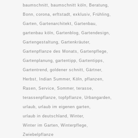
baumschnitt
baumschnitt köln
Beratung
Bonn
corona
erftstadt
exklusiv
Frühling
Garten
Gartenarchitekt
Gartenbau
gartenbau köln
Gartenblog
Gartendesign
Gartengestaltung
Gartenkräuter
Gartenpflanze des Monats
Gartenpflege
Gartenplanung
gartentipp
Gartentipps
Gartentrend
goldener schnitt
Gärtner
Herbst
Indian Summer
Köln
pflanzen
Rasen
Service
Sommer
terasse
terassenpflanze
topfpflanze
Urbangarden
urlaub
urlaub im eigenen garten
urlaub in deutschland
Winter
Winter im Garten
Winterpflege
Zwiebelpflanze