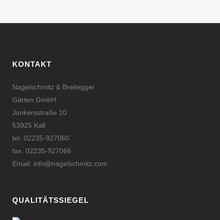
KONTAKT
Nagelschmitz & Breitegger
Gärten GmbH
Junkersstraße 10
53925 Kall
tel. 02235-927060
fax. 02235-927066
Email: info@nagelschmitz.com
QUALITÄTSSIEGEL