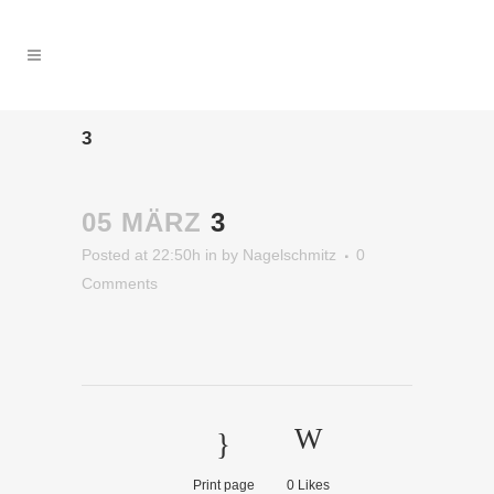
3
05 MÄRZ
3
Posted at 22:50h
in
by
Nagelschmitz
0
Comments
Print page
0
Likes