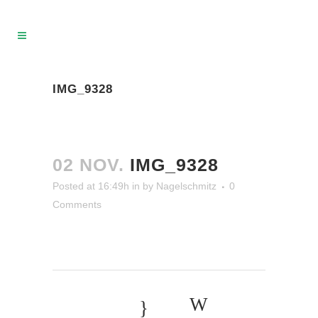
IMG_9328
02 NOV.
IMG_9328
Posted at 16:49h
in
by
Nagelschmitz
0
Comments