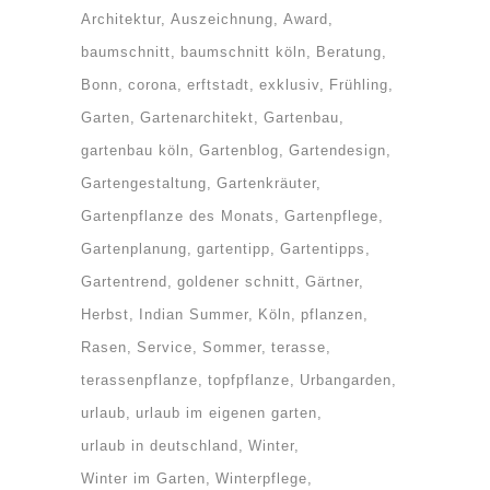
Architektur
Auszeichnung
Award
baumschnitt
baumschnitt köln
Beratung
Bonn
corona
erftstadt
exklusiv
Frühling
Garten
Gartenarchitekt
Gartenbau
gartenbau köln
Gartenblog
Gartendesign
Gartengestaltung
Gartenkräuter
Gartenpflanze des Monats
Gartenpflege
Gartenplanung
gartentipp
Gartentipps
Gartentrend
goldener schnitt
Gärtner
Herbst
Indian Summer
Köln
pflanzen
Rasen
Service
Sommer
terasse
terassenpflanze
topfpflanze
Urbangarden
urlaub
urlaub im eigenen garten
urlaub in deutschland
Winter
Winter im Garten
Winterpflege