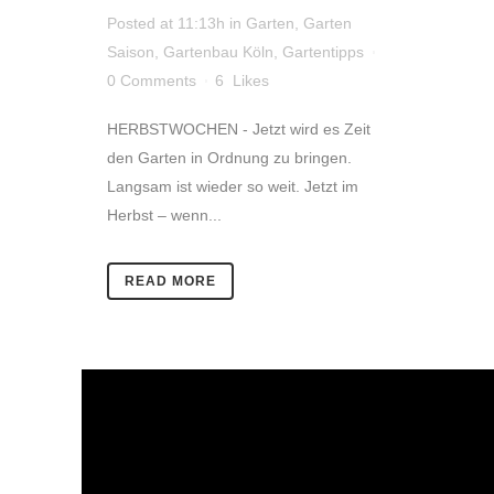
Posted at 11:13h
in
Garten
,
Garten
Saison
,
Gartenbau Köln
,
Gartentipps
0 Comments
6
Likes
HERBSTWOCHEN - Jetzt wird es Zeit
den Garten in Ordnung zu bringen.
Langsam ist wieder so weit. Jetzt im
Herbst – wenn...
READ MORE