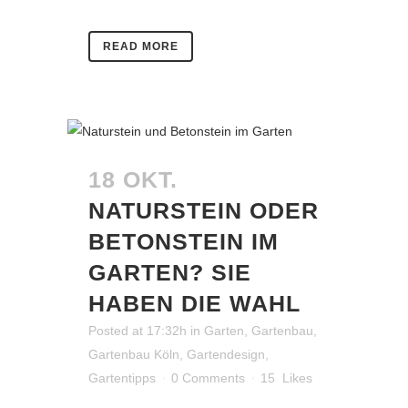
READ MORE
18 OKT.
NATURSTEIN ODER
BETONSTEIN IM
GARTEN? SIE
HABEN DIE WAHL
Posted at 17:32h
in
Garten
,
Gartenbau
,
Gartenbau Köln
,
Gartendesign
,
Gartentipps
0 Comments
15
Likes