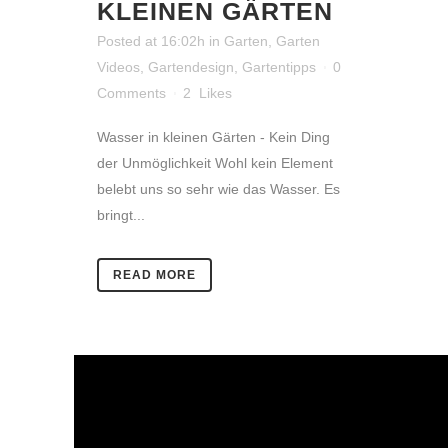
KLEINEN GÄRTEN
Posted at 16:02h
in
Garten
,
Garten
Videos
,
Gartendesign
,
Gartentipps
0
Comments
2
Likes
Wasser in kleinen Gärten - Kein Ding
der Unmöglichkeit Wohl kein Element
belebt uns so sehr wie das Wasser. Es
bringt...
READ MORE