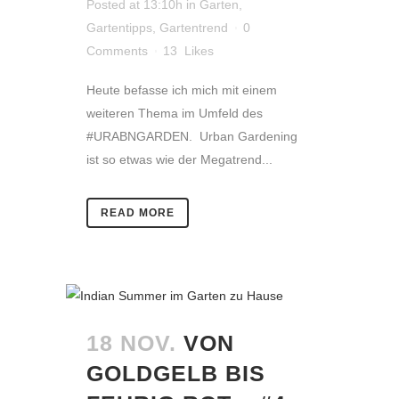
Posted at 13:10h
in
Garten
,
Gartentipps
,
Gartentrend
0
Comments
13
Likes
Heute befasse ich mich mit einem
weiteren Thema im Umfeld des
#URABNGARDEN. Urban Gardening
ist so etwas wie der Megatrend...
READ MORE
18 NOV.
VON
GOLDGELB BIS