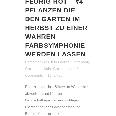
FEURIG ROT – #4
PFLANZEN DIE
DEN GARTEN IM
HERBST ZU EINER
WAHREN
FARBSYMPHONIE
WERDEN LASSEN
Posted at 12:31h
in
Garten
,
Gartenbau
,
Gartenbau Köln
,
Gartentipps
0
Comments
13
Likes
Pflanzen, die ihre Blätter im Winter nicht
abwerfen, sind für den
Landschaftsgärtner ein wichtiges
Element bei der Gartengestaltung.
Buchs, Kirschlorbeer,...