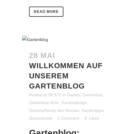
READ MORE
28 MAI
WILLKOMMEN AUF
UNSEREM
GARTENBLOG
Posted at 08:57h
in
Garten
,
Gartenbau
,
Gartenbau Köln
,
Gartendesign
,
Gartenpflanze des Monats
,
Gartentipps
,
Gartentrend
1 Comment
9
Likes
Gartenblog: