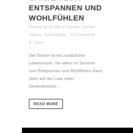
ENTSPANNEN UND
WOHLFÜHLEN
Posted at 16:28h
in
Garten
,
Garten
Videos
,
Gartentipps
0 Comments
4
Likes
Der Garten ist ein zusätzlicher
Lebensraum: Vor allem im Sommer
zum Entspannen und Wohlfühlen Ganz
oben auf der Liste vieler
Gartenbesitzer...
READ MORE